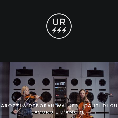
 TAROZZI & DEBORAH WALKER | CANTI DI GU
LAVORO E D’AMORE