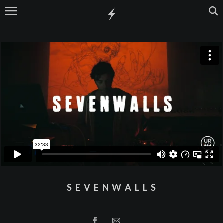
S E V E N W A L L S